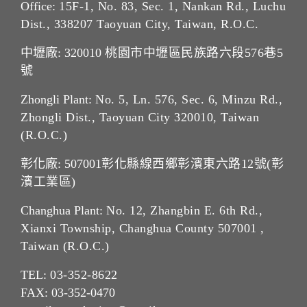
Office:
15F-1, No. 83, Sec. 1, Nankan Rd., Luchu
Dist., 338207 Taoyuan City, Taiwan, R.O.C.
中壢廠: 320010
桃園市中壢區民族路六段576巷5
號
Zhongli Plant:
No. 5, Ln. 576, Sec. 6, Minzu Rd.,
Zhongli Dist., Taoyuan City 320010, Taiwan
(R.O.C.)
彰化廠: 507001
彰化縣線西鄉彰濱東六路12號(彰
濱工業區)
Changhua Plant:
No. 12, Zhangbin E. 6th Rd.,
Xianxi Township, Changhua County 507001 ,
Taiwan (R.O.C.)
TEL:
03-352-862
2
FAX: 03-352-0470