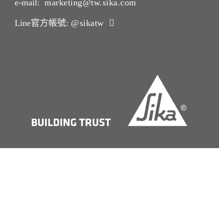
e-mail:
marketing@tw.sika.com
Line官方帳號:
@sikatw
版本說明Imprint
法律聲明 Legal Notice
Privacy Notice