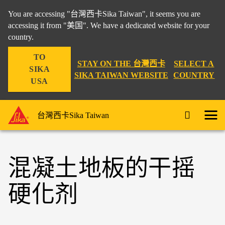
You are accessing "台灣西卡Sika Taiwan", it seems you are
accessing it from "美国". We have a dedicated website for your
country.
TO
STAY ON THE 台灣西卡
SELECT A
SIKA
SIKA TAIWAN WEBSITE
COUNTRY
USA
台灣西卡Sika Taiwan
混凝土地板的干摇
硬化剂