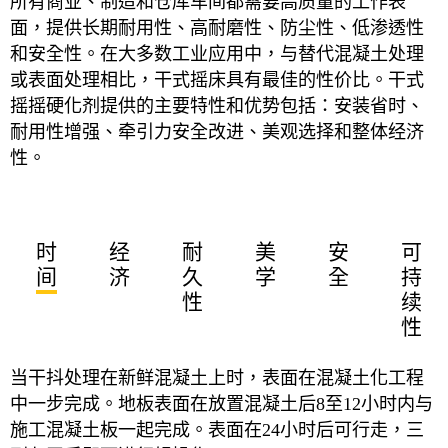
所有商业、制造和仓库车间都需要高质量的工作表
面，提供长期耐用性、高耐磨性、防尘性、低渗透性
和安全性。在大多数工业应用中，与替代混凝土处理
或表面处理相比，干式摇床具有最佳的性价比。干式
摇摇硬化剂提供的主要特性和优势包括：安装省时、
耐用性增强、牵引力安全改进、美观选择和整体经济
性。
时
经
耐
美
安
可
间
济
久
学
全
持
性
续
性
当干抖处理在新鲜混凝土上时，表面在混凝土化工程
中一步完成。地板表面在放置混凝土后8至12小时内与
施工混凝土板一起完成。表面在24小时后可行走，三