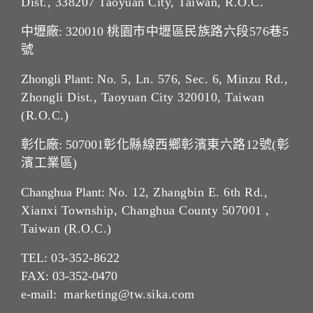
Dist., 338207 Taoyuan City, Taiwan, R.O.C.
中壢廠: 320010
桃園市中壢區民族路六段576巷5
號
Zhongli Plant:
No. 5, Ln. 576, Sec. 6, Minzu Rd.,
Zhongli Dist., Taoyuan City 320010, Taiwan
(R.O.C.)
彰化廠: 507001
彰化縣線西鄉彰濱東六路12號(彰
濱工業區)
Changhua Plant:
No. 12, Zhangbin E. 6th Rd.,
Xianxi Township, Changhua County 507001 ,
Taiwan (R.O.C.)
TEL:
03-352-862
2
FAX: 03-352-0470
e-mail:
marketing@tw.sika.com