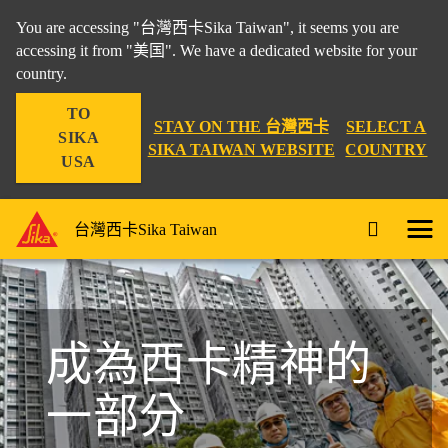
You are accessing "台灣西卡Sika Taiwan", it seems you are
accessing it from "美国". We have a dedicated website for your
country.
TO
STAY ON THE 台灣西卡
SELECT A
SIKA
SIKA TAIWAN WEBSITE
COUNTRY
USA
台灣西卡Sika Taiwan
成為西卡精神的
一部分