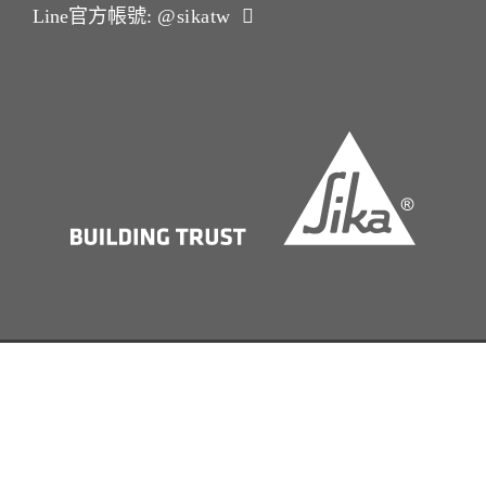
Line官方帳號:
@sikatw
版本說明Imprint
法律聲明 Legal Notice
Privacy Notice
Cookie Notice