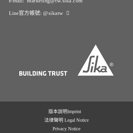
e-mail:
marketing@tw.sika.com
Line官方帳號:
@sikatw
版本說明Imprint
法律聲明 Legal Notice
Privacy Notice