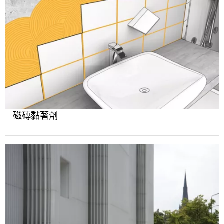
磁磚黏著劑