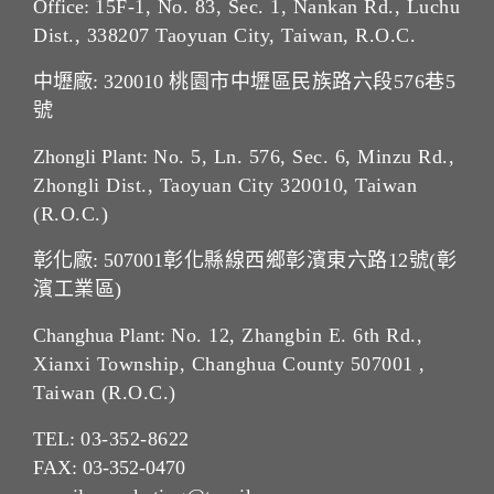
Office:
15F-1, No. 83, Sec. 1, Nankan Rd., Luchu
Dist., 338207 Taoyuan City, Taiwan, R.O.C.
中壢廠: 320010
桃園市中壢區民族路六段576巷5
號
Zhongli Plant:
No. 5, Ln. 576, Sec. 6, Minzu Rd.,
Zhongli Dist., Taoyuan City 320010, Taiwan
(R.O.C.)
彰化廠: 507001
彰化縣線西鄉彰濱東六路12號(彰
濱工業區)
Changhua Plant:
No. 12, Zhangbin E. 6th Rd.,
Xianxi Township, Changhua County 507001 ,
Taiwan (R.O.C.)
TEL:
03-352-862
2
FAX: 03-352-0470