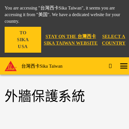
You are accessing "台灣西卡Sika Taiwan", it seems you are
accessing it from "美国". We have a dedicated website for your
country.
TO
STAY ON THE 台灣西卡
SELECT A
SIKA
SIKA TAIWAN WEBSITE
COUNTRY
USA
台灣西卡Sika Taiwan
外牆保護系統