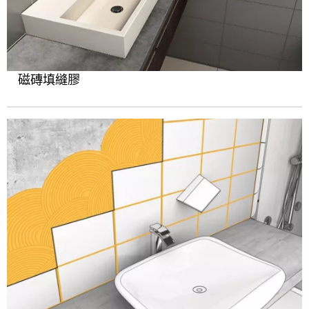
磁磚填縫膠