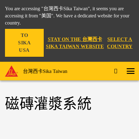
You are accessing "台灣西卡Sika Taiwan", it seems you are
accessing it from "美国". We have a dedicated website for your
country.
TO
STAY ON THE 台灣西卡
SELECT A
SIKA
SIKA TAIWAN WEBSITE
COUNTRY
USA
台灣西卡Sika Taiwan
磁磚灌漿系統