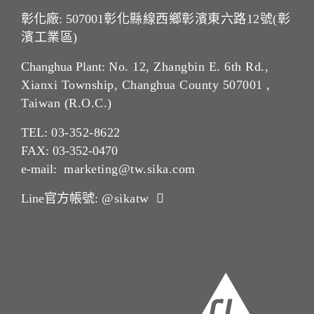
彰化廠: 507001
彰化縣線西鄉彰濱東六路12號(彰
濱工業區)
Changhua Plant:
No. 12, Zhangbin E. 6th Rd.,
Xianxi Township, Changhua County 507001 ,
Taiwan (R.O.C.)
TEL:
03-352-862
2
FAX: 03-352-0470
e-mail:
marketing@tw.sika.com
Line官方帳號:
@sikatw