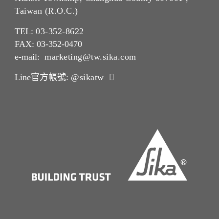
Taiwan (R.O.C.)
TEL:
03-352-862
2
FAX: 03-352-0470
e-mail:
marketing@tw.sika.com
Line官方帳號:
@sikatw