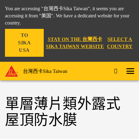
You are accessing "台灣西卡Sika Taiwan", it seems you are
accessing it from "美国". We have a dedicated website for your
country.
TO
STAY ON THE 台灣西卡
SELECT A
SIKA
SIKA TAIWAN WEBSITE
COUNTRY
USA
台灣西卡Sika Taiwan
單層薄片類外露式
屋頂防水膜