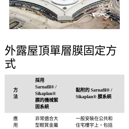
外露屋頂單層膜固定方
式
採用
Sarnafil® /
方
黏附的 Sarnafil® /
Sikaplan®
法
Sikaplan® 膜系統
膜的機械緊
固系統
應
非常適合大
一般安裝在公共和
用
型輕質金屬
住宅樓宇上，包括