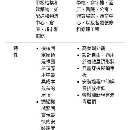
甲板結構和
學校、寫字樓、酒
建築物，如
店、醫院、公寓、
配送和物流
體育場館、體育中
中心、倉
心，以及各類裝修
庫、超市和
和修理工程
車間
特
機械固
高美觀外觀
性
定屋頂
設計自由，適用
是裸露
於複雜屋頂形狀
屋頂應
無需穿透屋頂甲
用中最
板
具成本
安裝過程中的噪
效益的
音排放極低
屋頂
輕鬆翻新現有瀝
通過機
青屋頂
械緊固
實現最
快的安
裝速度