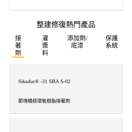
整建修復熱門產品
接
灌
添加劑/
保護
著
漿
底漆
系統
劑
料
Sikadur® -31 SBA S-02
節塊橋樑環氧樹脂接著劑