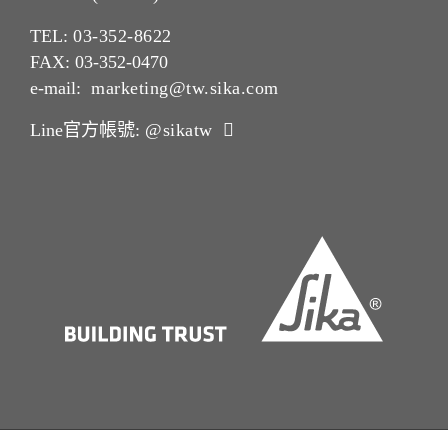
TEL:
03-352-862
2
FAX: 03-352-0470
e-mail:
marketing@tw.sika.com
Line官方帳號:
@sikatw