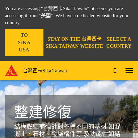
You are accessing "台灣西卡Sika Taiwan", it seems you are
accessing it from "美国". We have a dedicated website for your
country.
TO
STAY ON THE 台灣西卡
SELECT A
SIKA
SIKA TAIWAN WEBSITE
COUNTRY
USA
台灣西卡Sika Taiwan
整建修復
結構黏結補強針對各種不同的基材
如混
凝土、石材、金屬構件等
及功能性如結