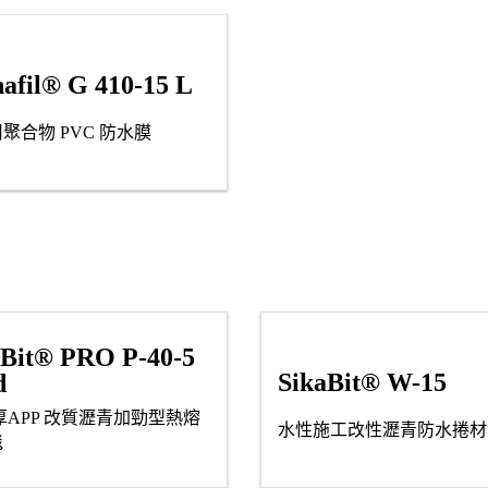
afil® G 410-15 L
聚合物 PVC 防水膜
aBit® PRO P-40-5
SikaBit® W-15
d
 厚APP 改質瀝青加勁型熱熔
水性施工改性瀝青防水捲材
毯