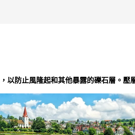
，以防止風隆起和其他暴露的礫石層。壓