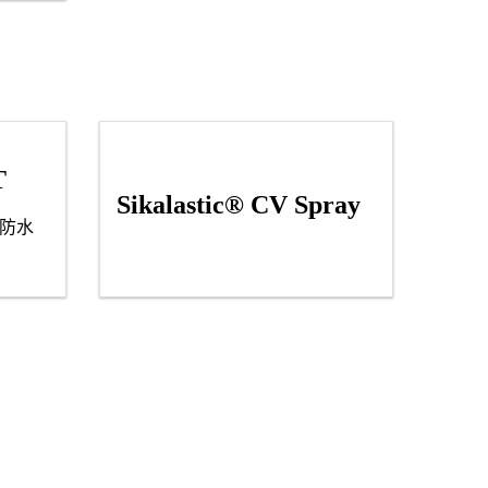
T
Sikalastic® CV Spray
防水