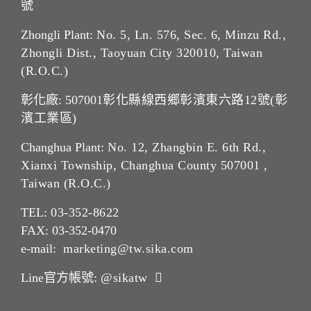
號
Zhongli Plant:
No. 5, Ln. 576, Sec. 6, Minzu Rd.,
Zhongli Dist., Taoyuan City 320010, Taiwan
(R.O.C.)
彰化廠: 507001
彰化縣線西鄉彰濱東六路12號(彰
濱工業區)
Changhua Plant:
No. 12, Zhangbin E. 6th Rd.,
Xianxi Township, Changhua County 507001 ,
Taiwan (R.O.C.)
TEL:
03-352-862
2
FAX: 03-352-0470
e-mail:
marketing@tw.sika.com
Line官方帳號:
@sikatw