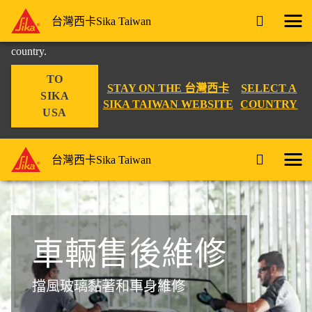
You are accessing "台灣西卡Sika Taiwan", it seems you are
台灣西卡Sika Taiwan
accessing it from "美国". We have a dedicated website for your
country.
TO
STAY ON THE 台灣西卡
SELECT A
SIKA
SIKA TAIWAN WEBSITE
COUNTRY
USA
台灣西卡Sika Taiwan
車輛售後維修
擋風玻璃黏著和車身維修