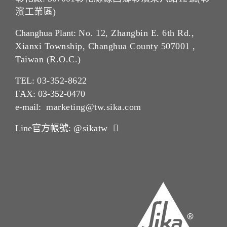
濱工業區)
Changhua Plant:
No. 12, Zhangbin E. 6th Rd.,
Xianxi Township, Changhua County 507001 ,
Taiwan (R.O.C.)
TEL:
03-352-862
2
FAX: 03-352-0470
e-mail:
marketing@tw.sika.com
Line官方帳號:
@sikatw