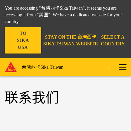
You are accessing "台灣西卡Sika Taiwan", it seems you are
accessing it from "美国". We have a dedicated website for your
country.
TO
STAY ON THE 台灣西卡
SELECT A
SIKA
SIKA TAIWAN WEBSITE
COUNTRY
USA
台灣西卡Sika Taiwan
联系我们