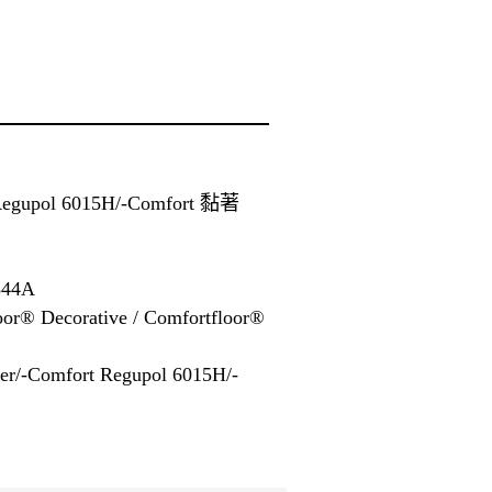
Regupol 6015H/-Comfort 黏著
844A
or® Decorative / Comfortfloor®
/-Comfort Regupol 6015H/-