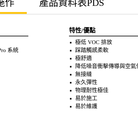
施作
產品資料表PDS
特性/優點
極低 VOC 排放
 Pro 系統
踩踏觸感柔軟
極舒適
降低噪音衝擊傳導與空氣
無接縫
永久彈性
物理耐性極佳
易於施工
易於維護