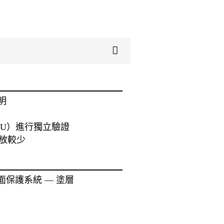
明
V.（IBU）進行獨立驗證
放較少
表面保護系統 — 塗層