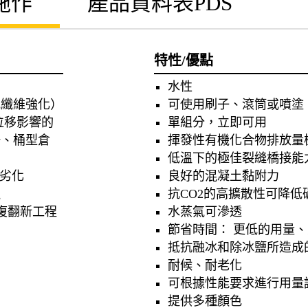
施作
產品資料表PDS
特性/優點
水性
或纖維強化）
可使用刷子、滾筒或噴塗
位移影響的
單組分，立即可用
場、桶型倉
揮發性有機化合物排放量
低溫下的極佳裂縫橋接能力（
土劣化
良好的混凝土黏附力
蝕
抗CO2的高擴散性可降低
修復翻新工程
水蒸氣可滲透
節省時間： 更低的用量
抵抗融冰和除冰鹽所造成
耐候、耐老化
可根據性能要求進行用量
）
提供多種顏色