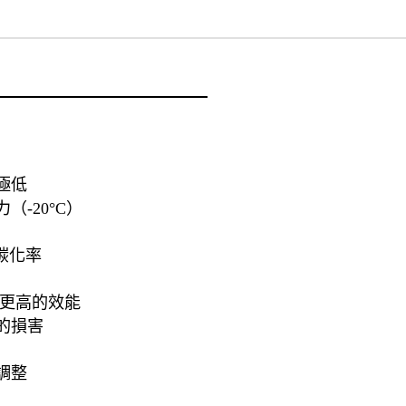
極低
-20°C）
碳化率
、更高的效能
的損害
調整