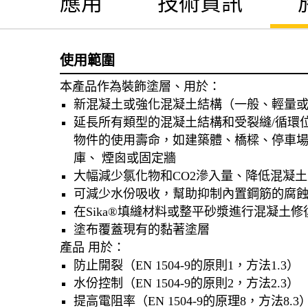
應用
技術資訊
使用範圍
本產品作為裝飾塗層、用於：
新混凝土或強化混凝土結構（一般、輕量
延長所有類型的混凝土結構和受裂縫/循環
物件的使用壽命，如建築體、橋樑、停車
庫、 煙囪或固定牆
大幅減少氯化物和CO2滲入量、降低混凝
可減少水份吸收，幫助抑制內置鋼筋的腐
在Sika®填縫材料或整平砂漿進行混凝土
塗布覆蓋現有的黏著塗層
產品 用於：
防止開裂（EN 1504-9的原則1，方法1.3）
水份控制（EN 1504-9的原則2，方法2.3）
提高電阻率（EN 1504-9的原理8，方法8.3