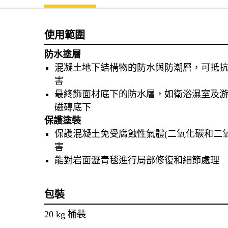
使用範圍
防水塗層
混凝土地下結構物的防水與防潮層，可抵
害
最終飾面材底下的防水層，如衛浴濕室及
磁磚底下
保護塗裝
保護混凝土免受腐蝕性氣體(二氧化碳和二氧
害
能對岩面瀝青毯進行局部修復和細節處理
包裝
20 kg 桶裝