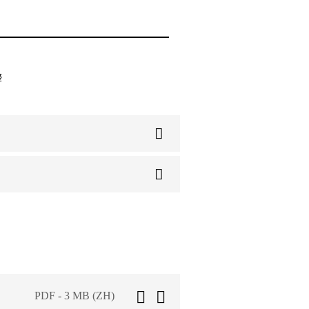
響
PDF - 3 MB (ZH)