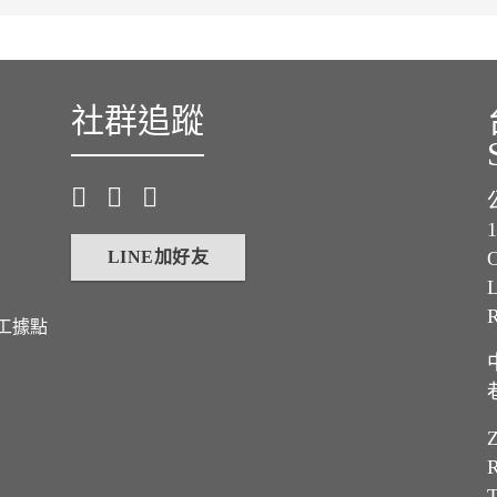
社群追蹤
LINE加好友
O
L
工據點
Z
R
T