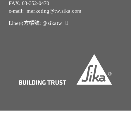
FAX: 03-352-0470
e-mail:
marketing@tw.sika.com
Line官方帳號:
@sikatw
版本說明Imprint
法律聲明 Legal Notice