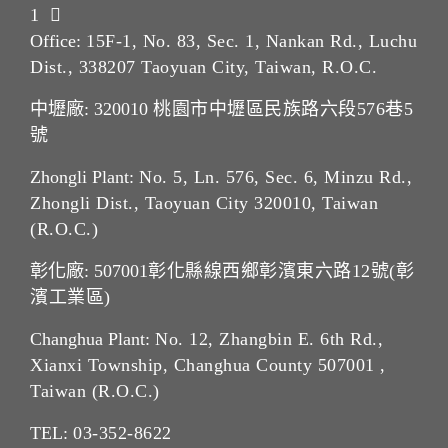
1
Office:
15F-1, No. 83, Sec. 1, Nankan Rd., Luchu
Dist., 338207 Taoyuan City, Taiwan, R.O.C.
中壢廠: 320010
桃園市中壢區民族路六段576巷5
號
Zhongli Plant:
No. 5, Ln. 576, Sec. 6, Minzu Rd.,
Zhongli Dist., Taoyuan City 320010, Taiwan
(R.O.C.)
彰化廠: 507001
彰化縣線西鄉彰濱東六路12號(彰
濱工業區)
Changhua Plant:
No. 12, Zhangbin E. 6th Rd.,
Xianxi Township, Changhua County 507001 ,
Taiwan (R.O.C.)
TEL:
03-352-862
2