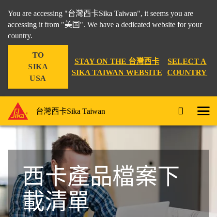
You are accessing "台灣西卡Sika Taiwan", it seems you are
accessing it from "美国". We have a dedicated website for your
country.
TO
STAY ON THE 台灣西卡
SELECT A
SIKA
SIKA TAIWAN WEBSITE
COUNTRY
USA
台灣西卡Sika Taiwan
西卡產品檔案下
載清單