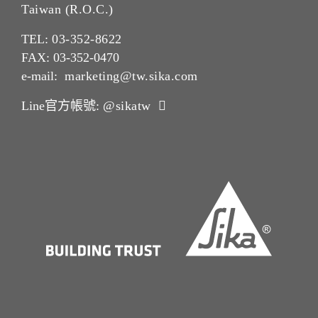
Taiwan (R.O.C.)
TEL:
03-352-862
2
FAX: 03-352-0470
e-mail:
marketing@tw.sika.com
Line官方帳號:
@sikatw