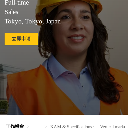
Full-time
Sales
Tokyo, Tokyo, Japan
立即申请
工作機會
...
KAM & Specifications : Vertical market, 