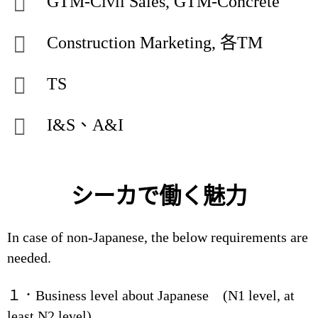
GTM-Civil Sales, GTM-Concrete
Construction Marketing, 各TM
TS
I&S、A&I
シーカで働く魅力
In case of non-Japanese, the below requirements are
needed.
１．Business level about Japanese (N1 level, at
least N2 level)