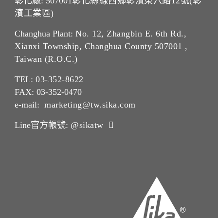
彰化廠: 507001
彰化縣線西鄉彰濱東六路12號(彰
濱工業區)
Changhua Plant:
No. 12, Zhangbin E. 6th Rd.,
Xianxi Township, Changhua County 507001 ,
Taiwan (R.O.C.)
TEL:
03-352-862
2
FAX: 03-352-0470
e-mail:
marketing@tw.sika.com
Line官方帳號:
@sikatw