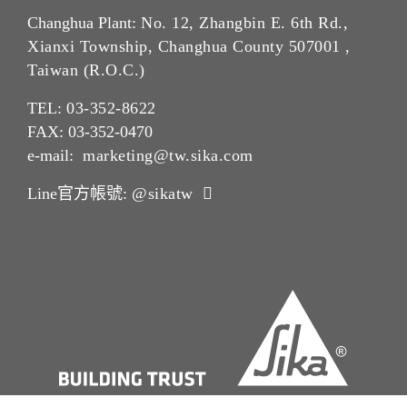
Changhua Plant:
No. 12, Zhangbin E. 6th Rd.,
Xianxi Township, Changhua County 507001 ,
Taiwan (R.O.C.)
TEL:
03-352-862
2
FAX: 03-352-0470
e-mail:
marketing@tw.sika.com
Line官方帳號:
@sikatw