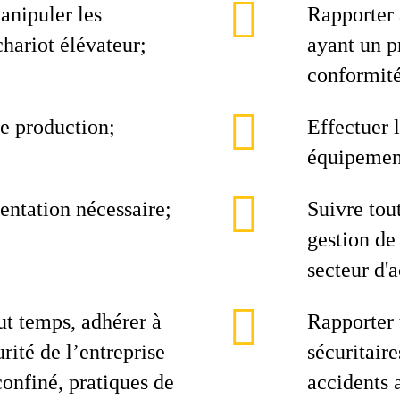
anipuler les
Rapporter 
chariot élévateur;
ayant un p
conformité
e production;
Effectuer 
équipemen
entation nécessaire;
Suivre tou
gestion de
secteur d'a
out temps, adhérer à
Rapporter 
urité de l’entreprise
sécuritaire
confiné, pratiques de
accidents 