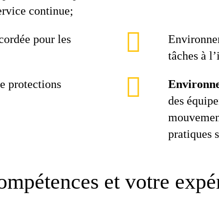
ervice continue;
cordée pour les
Environnem
tâches à l’
e protections
Environne
des équip
mouvement,
pratiques s
ompétences et votre expé