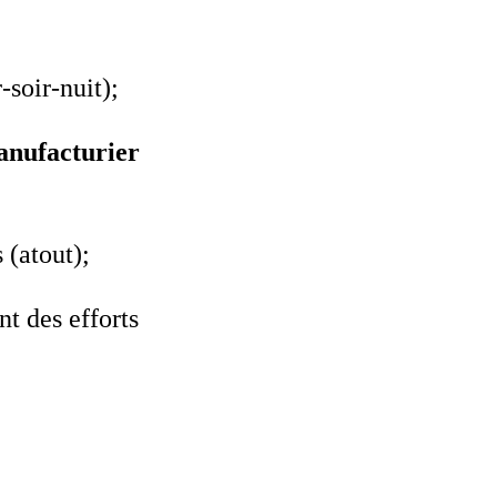
-soir-nuit);
manufacturier
 (atout);
nt des efforts