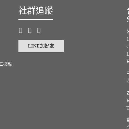
社群追蹤
LINE加好友
O
L
工據點
Z
R
T