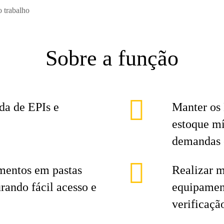
o trabalho
Sobre a função
ada de EPIs e
Manter os 
estoque m
demandas 
umentos em pastas
Realizar 
urando fácil acesso e
equipamen
verificaçã