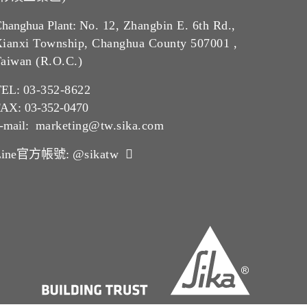
hanghua Plant:
No. 12, Zhangbin E. 6th Rd.,
ianxi Township, Changhua County 507001 ,
aiwan (R.O.C.)
TEL:
03-352-862
2
AX: 03-352-0470
-mail:
marketing@tw.sika.com
Line官方帳號:
@sikatw