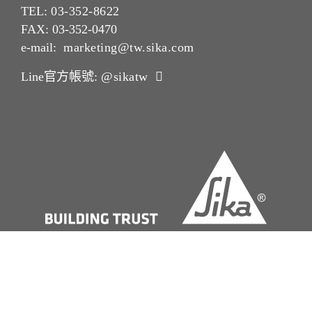
TEL:
03-352-862
2
FAX: 03-352-0470
e-mail:
marketing@tw.sika.com
Line官方帳號:
@sikatw
版本說明Imprint