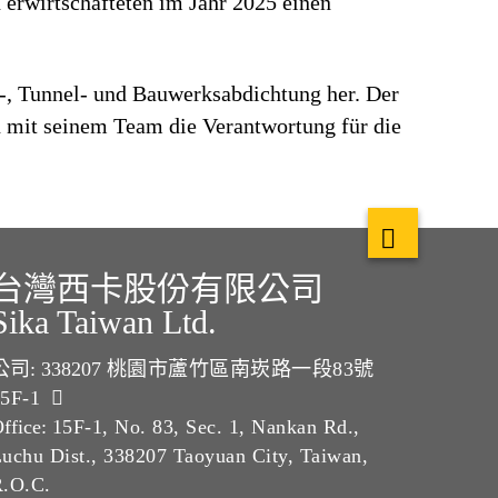
erwirtschafteten im Jahr 2025 einen
-, Tunnel- und Bauwerksabdichtung her. Der
 mit seinem Team die Verantwortung für die
台灣西卡股份有限公司
Sika Taiwan Ltd.
公司: 338207
桃園市蘆竹區南崁路一段83號
15F-1
ffice:
15F-1, No. 83, Sec. 1, Nankan Rd.,
uchu Dist., 338207 Taoyuan City, Taiwan,
R.O.C.