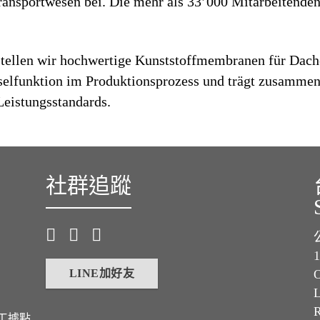
ansportwesen bei. Die mehr als 33’000 Mitarbeitenden 
tellen wir hochwertige Kunststoffmembranen für Dach
selfunktion im Produktionsprozess und trägt zusammen
Leistungsstandards.
社群追蹤
LINE加好友
O
L
工據點